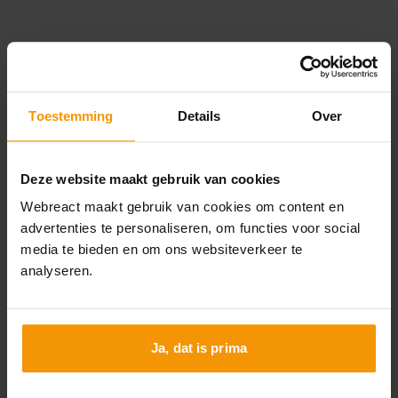
Toestemming
Details
Over
Klaar voor de
volgende stap? Laat
Deze website maakt gebruik van cookies
Webreact maakt gebruik van cookies om content en
het ons weten.
advertenties te personaliseren, om functies voor social
media te bieden en om ons websiteverkeer te
analyseren.
Stuur een bericht
Of bel 0251 - 860 261
Ja, dat is prima