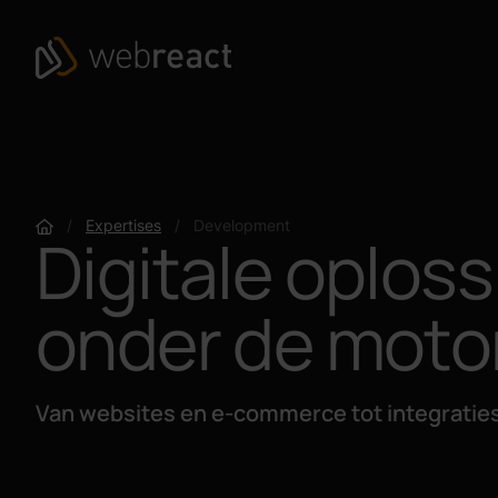
Ga naar content
Webreact
Home
/
Expertises
/
Development
Digitale oplos
onder de moto
Van websites en e-commerce tot integratie