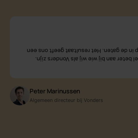
Webreact heeft proactief meegedacht, sto
We zijn erg blij met de nieuwe website. 
Peter Marinussen
Algemeen directeur bij Vonders