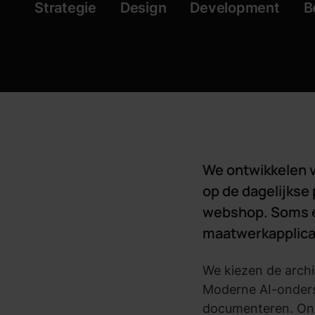
Strategie
Design
Development
B
We ontwikkelen ve
op de dagelijkse 
webshop. Soms ee
maatwerkapplica
We kiezen de archi
Moderne AI-onders
documenteren. Onze