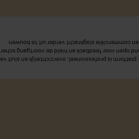
sterke basis om onze online zichtbaarheid en co
nd open voor feedback en hield de voortgang scherp
Het platform is professioneel, overzichtelijk en sluit