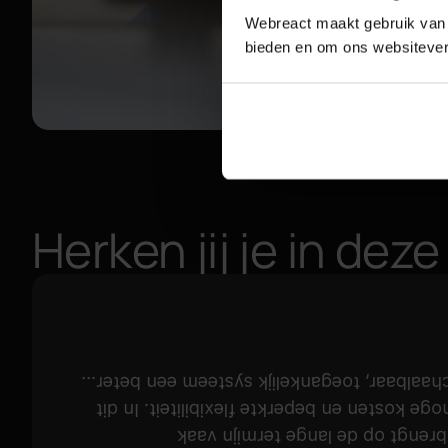
Webreact maakt gebruik van c
bieden en om ons websitever
Herken jij je in dez
Ik voel me beperkt door ons maatwerk CMS of g
artikel bespreken we de risico’s van een 
beperkingen met zich mee. Bedrijven raken 
Een website die draait op een m