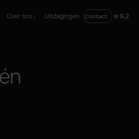
Contact
Over ons
Uitdagingen
9,2
 én