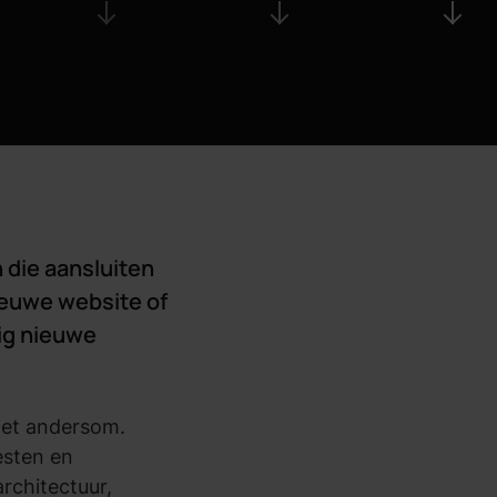
 die aansluiten
nieuwe website of
ig nieuwe
niet andersom.
esten en
rchitectuur,