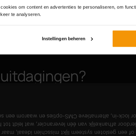
ookies om content en advertenties te personaliseren, om functi
keer te analyseren.
Instellingen beheren
e uitdagingen?
esloten systeem
vendor lock-in, alternatieve CMS-opties en waarom ee
hierdoor afhankelijk van één leverancier, wat leidt to
aatwerk CMS of een gesloten systeem lijkt misschien