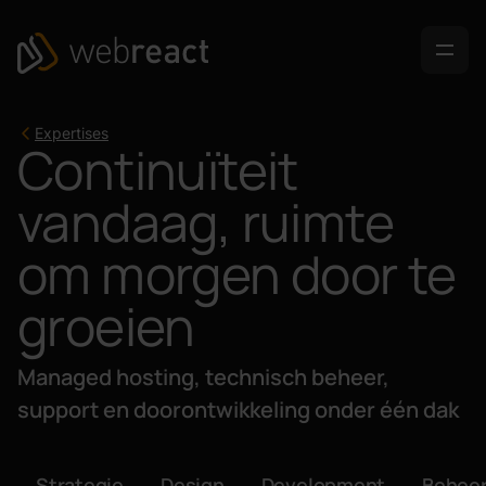
Ga naar content
Webreact
Expertises
Continuïteit
vandaag, ruimte
om morgen door te
groeien
Managed hosting, technisch beheer,
support en doorontwikkeling onder één dak
Strategie
Design
Development
Behee