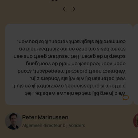
Vorige
Volgende
commerciële slagkracht verder uit te bouwen.
sterke basis om onze online zichtbaarheid en
scherp in de gaten. Het resultaat geeft ons een
open voor feedback en hield de voortgang
Webreact heeft proactief meegedacht, stond
veel beter aan bij wie wij als Vonders zijn.
platform is professioneel, overzichtelijk en sluit
We zijn erg blij met de nieuwe website. Het
Peter Marinussen
Algemeen directeur bij Vonders