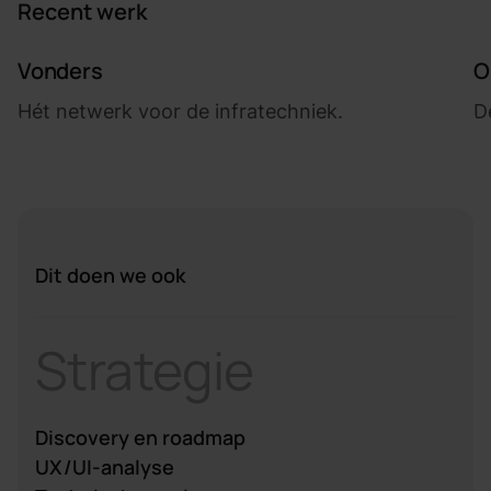
Recent werk
Vonders
Op
Vonders
O
Hét netwerk voor de infratechniek.
D
Dit doen we ook
Strategie
Discovery en roadmap
UX/UI-analyse