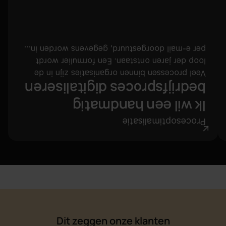
en aandacht in stoppen. In dit artikel lees je hoe
maar alleen doordat medewerkers er veel tijd
handmatig om goedkeuring. Het proces werkt,
Excel bijgehouden en collega’s vragen elkaar
per e-mail doorgestuurd, gegevens worden in
loop der jaren ontstaan. Een formulier wordt
Veel processen binnen organisaties zijn in de
bedrijfsproces digitaliseren
Ik wil een handmatig
Procesoptimalisatie
Dit zeggen onze klanten