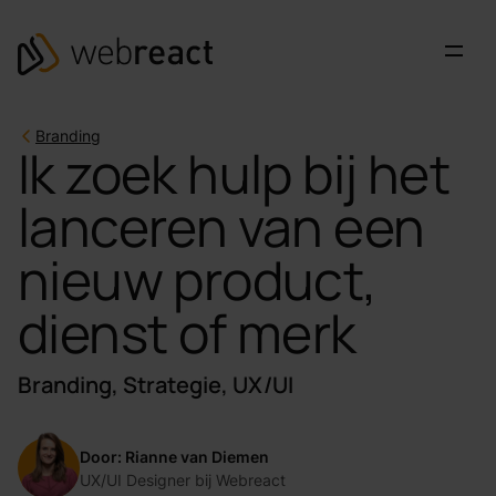
Ga naar content
Webreact
Branding
Ik zoek hulp bij het
lanceren van een
nieuw product,
dienst of merk
Branding, Strategie, UX/UI
Door: Rianne van Diemen
UX/UI Designer bij Webreact