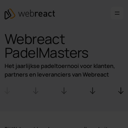
Ga naar content
Webreact
Webreact
PadelMasters
Het jaarlijkse padeltoernooi voor klanten,
partners en leveranciers van Webreact