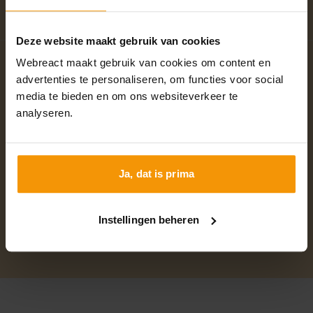
Deze website maakt gebruik van cookies
Webreact maakt gebruik van cookies om content en
Benieuwd naar de eerste
advertenties te personaliseren, om functies voor social
media te bieden en om ons websiteverkeer te
editie? Check 'm hieronder!
analyseren.
Editie 2024
Editie 2024
Ja, dat is prima
Sebastian en Huub (Promi)
Instellingen beheren
Bekijk highlights