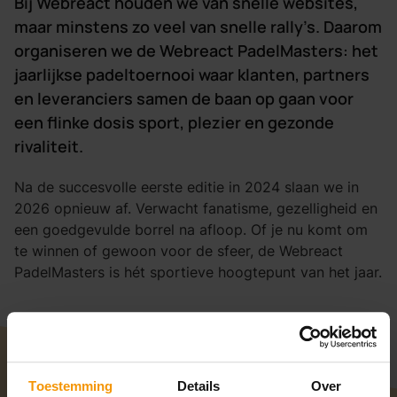
Bij Webreact houden we van snelle websites,
maar minstens zo veel van snelle rally’s. Daarom
organiseren we de Webreact PadelMasters: het
jaarlijkse padeltoernooi waar klanten, partners
en leveranciers samen de baan op gaan voor
een flinke dosis sport, plezier en gezonde
rivaliteit.
Na de succesvolle eerste editie in 2024 slaan we in
2026 opnieuw af. Verwacht fanatisme, gezelligheid en
een goedgevulde borrel na afloop. Of je nu komt om
te winnen of gewoon voor de sfeer, de Webreact
PadelMasters is hét sportieve hoogtepunt van het jaar.
Toestemming
Details
Over