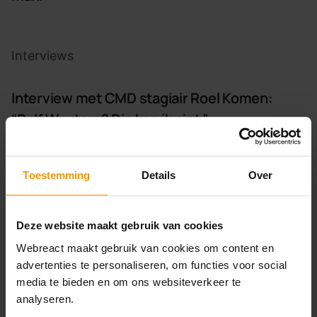
Interview met CMD stagiair Roel Komen: &#8220;Rolf Wou
Interviews
Interview met CMD stagiair Roel Komen:
“Rolf Wouters? Die ken ik niet.”
Toestemming
Details
Over
Deze website maakt gebruik van cookies
Webreact maakt gebruik van cookies om content en
advertenties te personaliseren, om functies voor social
Klaar voor de
media te bieden en om ons websiteverkeer te
analyseren.
volgende stap? Laat