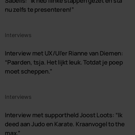
Sabelis: “Ik heb flinke stappen gezet en sta
nu zelfs te presenteren!”
Interview met UX/UI&#8217;er Rianne van Diemen: &#8220;
Interviews
Interview met UX/UI’er Rianne van Diemen:
“Paarden, tsja. Het lijkt leuk. Totdat je poep
moet scheppen.”
Interview met supportheld Joost Loots: &#8220;Ik deed 
Interviews
Interview met supportheld Joost Loots: “Ik
deed aan Judo en Karate. Kraanvogel to the
max.”