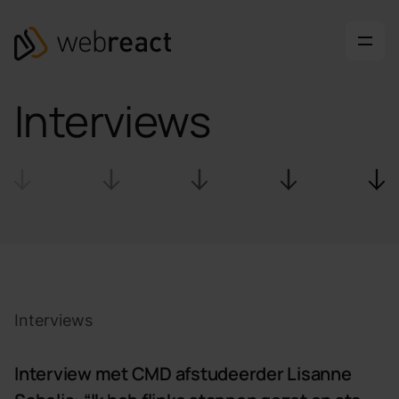
Ga naar content
Webreact
Interviews
Interview met CMD afstudeerder Lisanne Sabelis: &#8220;
Interviews
Interview met CMD afstudeerder Lisanne